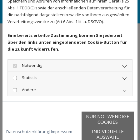
Speichern und Abrufen von Informationen auf Ihrem Gerät (§ 25
Wir bauen Paletten und Holzkisten für jeden Bedarf. Die
Abs. 1 TDDDG) sowie der anschließenden Datenverarbeitung für
Zufriedenheit unserer Kunden ist unser oberstes Gebot.
die nachfolgend dargestellten bzw. die von Ihnen ausgewählten
Verarbeitungszwecke zu (Art 6 Abs. 1 lit. a. DSGVO).
Eine bereits erteilte Zustimmung können Sie jederzeit
über den links unten eingeblendeten Cookie-Button für
die Zukunft widerrufen.
Notwendig
Statistik
Andere
NUR NOTWENDIGE
COOKIES
INDIVIDUELLE
Datenschutzerklärung
|
Impressum
AUSWAHL