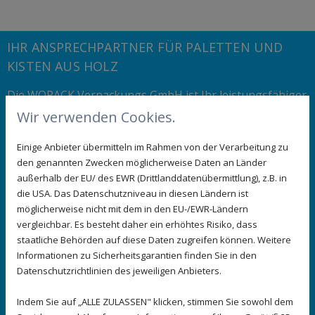
IHR ANSPRECHPARTNER FÜR PALETTEN UND
KISTEN AUS HOLZ
Die WOPACK Verpackungs GmbH ist Ihr leistungsfähiger
und zuverlässiger Partner in Sachen Holzverpackungen.
Wir verwenden Cookies.
Auf einem Areal von nunmehr 11.000 Quadratmetern
Fläche liegen zwei räumlich getrennte
Einige Anbieter übermitteln im Rahmen von der Verarbeitung zu
Produktionsstätten. So ist selbst im Havariefall eine
den genannten Zwecken möglicherweise Daten an Länder
außerhalb der EU/ des EWR (Drittlanddatenübermittlung), z.B. in
Aufrechterhaltung der Produktion gewährleistet. Ein
die USA. Das Datenschutzniveau in diesen Ländern ist
eigener Fuhrpark garantiert Ihnen die pünktliche
möglicherweise nicht mit dem in den EU-/EWR-Ländern
Lieferung. Als zugelassener Betrieb und Betreiber einer
vergleichbar. Es besteht daher ein erhöhtes Risiko, dass
eigenen Wärmebehandlungskammer kann das Holz
staatliche Behörden auf diese Daten zugreifen können. Weitere
auch für den Export nach ISPM 15 behandelt werden.
Informationen zu Sicherheitsgarantien finden Sie in den
Auch hier achten wir auf Nachhaltigkeit, denn die
Datenschutzrichtlinien des jeweiligen Anbieters.
benötigte Energie wird aus der Verbrennung der bei der
Produktion anfallenden Holzspäne gewonnen.
Indem Sie auf „ALLE ZULASSEN" klicken, stimmen Sie sowohl dem